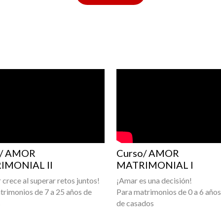
o/ AMOR
Curso/ AMOR
IMONIAL II
MATRIMONIAL I
 crece al superar retos juntos!
¡Amar es una decisión!
trimonios de 7 a 25 años de
Para matrimonios de 0 a 6 años
s
de casados