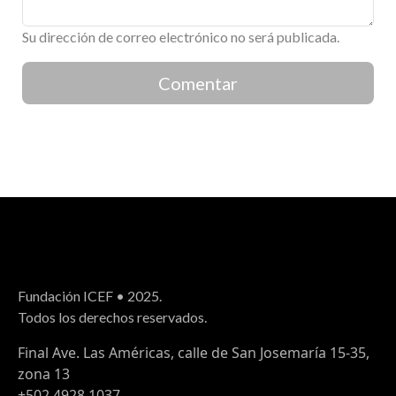
Su dirección de correo electrónico no será publicada.
Comentar
Fundación ICEF • 2025.
Todos los derechos reservados.
Final Ave. Las Américas, calle de San Josemaría 15-35,
zona 13
+502 4928 1037